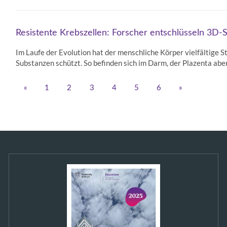
Resistente Krebszellen: Forscher entschlüsseln 3D-S
Im Laufe der Evolution hat der menschliche Körper vielfältige S
Substanzen schützt. So befinden sich im Darm, der Plazenta ab
«
1
2
3
4
5
6
»