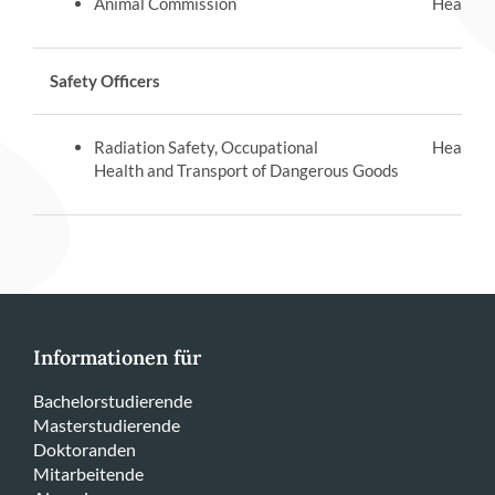
Animal Commission
Head:
Pr
Safety Officers
Radiation Safety, Occupational
Head:
Ka
Health and Transport of Dangerous Goods
Informationen für
Bachelorstudierende
Masterstudierende
Doktoranden
Mitarbeitende