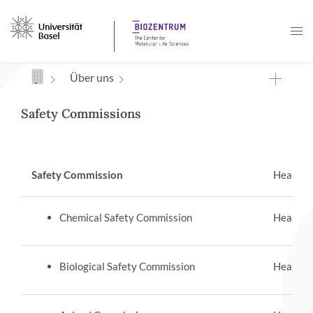
Navigation mit Access Keys
Über uns
Safety Commissions
Safety Commission
Head:
Pr
Chemical Safety Commission
Head:
Pr
Biological Safety Commission
Head:
Dr