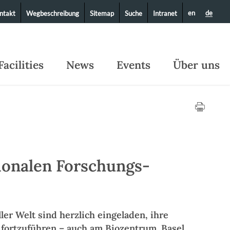
en
de
ntakt
Wegbeschreibung
Sitemap
Suche
Intranet
Facilities
News
Events
Über uns
ionalen Forschungs-
er Welt sind herzlich eingeladen, ihre
fortzuführen – auch am Biozentrum. Basel