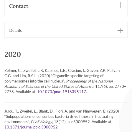
Contact
Details
2020
Zelmer, C., Zweifel, L.P., Kapinos, L.E., Craciun, I., Güven, Z.P., Palivan,
C.G. and Lim, R.Y.H. (2020) “Organelle-specific targeting of
polymersomes into the cell nucleus”,
Proceedings of the National
Academy of Sciences of the United States of America
, 117(6), pp. 2770–
2778. Available at:
.
10.1073/pnas.1916395117
Julou, T., Zweifel, L., Blank, D., Fiori, A. and van Nimwegen, E. (2020)
“Subpopulations of sensorless bacteria drive fitness in fluctuating
environments”,
PLoS biology
, 18(12), p. e3000952. Available at:
.
10.1371/journal.pbio.3000952