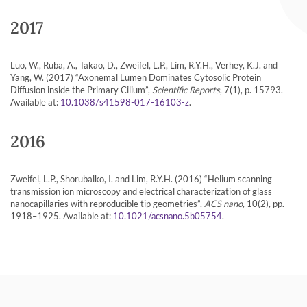
2017
Luo, W., Ruba, A., Takao, D., Zweifel, L.P., Lim, R.Y.H., Verhey, K.J. and
Yang, W. (2017) “Axonemal Lumen Dominates Cytosolic Protein
Diffusion inside the Primary Cilium”,
Scientific Reports
, 7(1), p. 15793.
Available at:
.
10.1038/s41598-017-16103-z
2016
Zweifel, L.P., Shorubalko, I. and Lim, R.Y.H. (2016) “Helium scanning
transmission ion microscopy and electrical characterization of glass
nanocapillaries with reproducible tip geometries”,
ACS nano
, 10(2), pp.
1918–1925. Available at:
.
10.1021/acsnano.5b05754