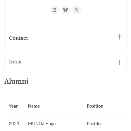
https://www.linkedin.com/in/timm-
https://bsky.app/profile/maier-
https://twitter.com/MaierLab
maier-
lab.bsky.social
9ba516142/
Contact
Details
Alumni
Year
Name
Position
2023
MUNOZ Hugo
Postdoc