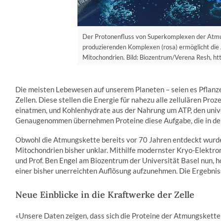
Der Protonenfluss von Superkomplexen der Atmu
produzierenden Komplexen (rosa) ermöglicht die
Mitochondrien. Bild: Biozentrum/Verena Resh, ht
Die meisten Lebewesen auf unserem Planeten – seien es Pflanze
Zellen. Diese stellen die Energie für nahezu alle zellulären Proz
einatmen, und Kohlenhydrate aus der Nahrung um ATP, den univer
Genaugenommen übernehmen Proteine diese Aufgabe, die in d
Obwohl die Atmungskette bereits vor 70 Jahren entdeckt wurde
Mitochondrien bisher unklar. Mithilfe modernster Kryo-Elektro
und Prof. Ben Engel am Biozentrum der Universität Basel nun, h
einer bisher unerreichten Auflösung aufzunehmen. Die Ergebniss
Neue Einblicke in die Kraftwerke der Zelle
«Unsere Daten zeigen, dass sich die Proteine ​​der Atmungske