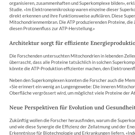
organisieren, zusammenhaften und Superkomplexe bilden», erklä
Studie. «Im Elektronenmikroskop waren einzelne dieser Superko
direkt erkennen und ihre Funktionsweise aufklären. Diese Sup
Mitochondrienmembran. Die ATP produzierenden Proteine, die äh
diesen Protonenfluss zur ATP-Herstellung.»
Architektur sorgt für effiziente Energieprodukti
Die Forschenden untersuchten Mitochondrien in lebenden Zelle
überrascht, dass alle Proteine ​​tatsächlich in solchen Superkom
könnte die ATP-Produktion effizienter machen, den Elektronenf
Neben den Superkomplexen konnten die Forscher auch die Mem
«Sie erinnert ein wenig an Lungengewebe: Die inneren Mitocho
Oberfläche vergrössert wird, um möglichst viele Proteine der 
Neue Perspektiven für Evolution und Gesundhei
Zukünftig wollen die Forscher herausfinden, warum die Superk
und wie diese Synergie die Effizienz der Zellatmung und der En
Erkenntnisse für Biotechnologie und Erkrankungen liefern. «In