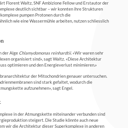
rt Florent Waltz, SNF Ambizione Fellow und Erstautor der
mplexe deutlich sichtbar – wir konnten ihre Strukturen
erkomplexe pumpen Protonen durch die
nlich wie eine Wassermühle arbeiten, nutzen schliesslich
on
n der Alge
Chlamydomonas reinhardtii
. «Wir waren sehr
plexen organisiert sind», sagt Waltz. «Diese Architektur
luss optimieren und den Energieverlust minimieren.»
branarchitektur der Mitochondrien genauer untersuchen.
ndrienmembranen sind stark gefaltet, wodurch die
Atmungskette aufzunehmen», sagt Engel.
t
omplexe in der Atmungskette miteinander verbunden sind
ergieproduktion steigert. Die Studie könnte auch neue
dem wir die Architektur dieser Superkomplexe in anderen