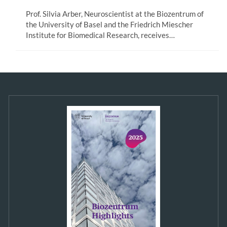
Prof. Silvia Arber, Neuroscientist at the Biozentrum of
the University of Basel and the Friedrich Miescher
Institute for Biomedical Research, receives…