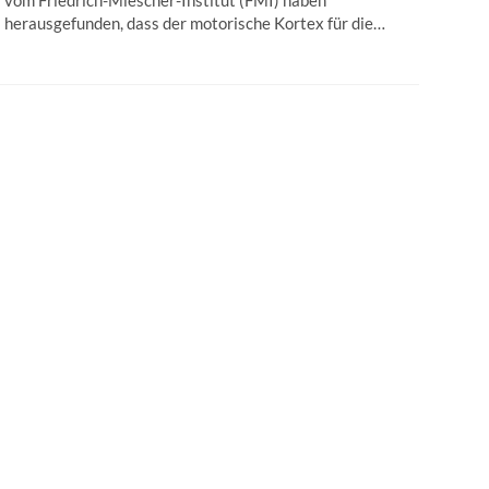
vom Friedrich-Miescher-Institut (FMI) haben
herausgefunden, dass der motorische Kortex für die…