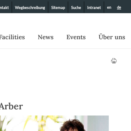
en
de
ntakt
Wegbeschreibung
Sitemap
Suche
Intranet
Facilities
News
Events
Über uns
 Arber