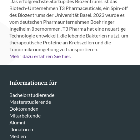
Das erfolgreichste Startup des Biozentrums ist das
Biotech-Unternehmen T3 Pharmaceuticals, ein Spin-off
des Biozentrums der Universität Basel. 2023 wurde es
vom deutschen Pharmaunternehmen Boehringer
Ingelheim übernommen. T3 Pharma hat eine neuartige
Technologie entwickelt, die lebende Bakterien nutzt, um
therapeutische Proteine an Krebszellen und die
Tumormikroumgebung zu transportieren.
Mehr dazu erfahren Sie hier.
Informationen für
Bachelorstudierende
Masterstudierende
Doktoranden
Mitarbeitende
Alumni
Donatoren
Medien