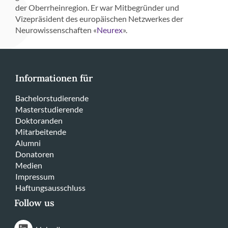
der Oberrheinregion. Er war Mitbegründer und
Vizepräsident des europäischen Netzwerkes der
Neurowissenschaften «
».
Neurex
Informationen für
Bachelorstudierende
Masterstudierende
Doktoranden
Mitarbeitende
Alumni
Donatoren
Medien
Impressum
Haftungsausschluss
Follow us