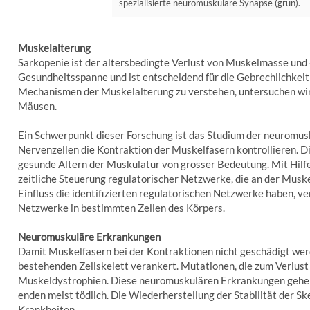
spezialisierte neuromuskuläre Synapse (grün).
Muskelalterung
Sarkopenie ist der altersbedingte Verlust von Muskelmasse und -f
Gesundheitsspanne und ist entscheidend für die Gebrechlichkeit
Mechanismen der Muskelalterung zu verstehen, untersuchen wir
Mäusen.
Ein Schwerpunkt dieser Forschung ist das Studium der neuromusku
Nervenzellen die Kontraktion der Muskelfasern kontrollieren. Di
gesunde Altern der Muskulatur von grosser Bedeutung. Mit Hilf
zeitliche Steuerung regulatorischer Netzwerke, die an der Muske
Einfluss die identifizierten regulatorischen Netzwerke haben,
Netzwerke in bestimmten Zellen des Körpers.
Neuromuskuläre Erkrankungen
Damit Muskelfasern bei der Kontraktionen nicht geschädigt werd
bestehenden Zellskelett verankert. Mutationen, die zum Verlust 
Muskeldystrophien. Diese neuromuskulären Erkrankungen gehen
enden meist tödlich. Die Wiederherstellung der Stabilität der Sk
Krankheiten.