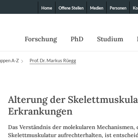
Home
Offene Stellen
Medien
Personen
Ko
Forschung
PhD
Studium
uppen A-Z
Prof. Dr. Markus Rüegg
Alterung der Skelettmuskul
Erkrankungen
Das Verständnis der molekularen Mechanismen, d
Skelettmuskulatur aufrechterhalten, ist entschei